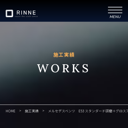
施工実績
WORKS
>
>
HOME
施工実績
メルセデスベンツ E53 スタンダード研磨＋グロス